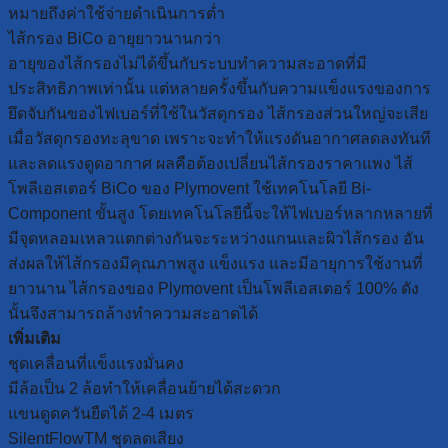
หมายถึงค่าใช้จ่ายดำเนินการต่ำ
ไส้กรอง BiCo อายุยาวนานกว่า
อายุของไส้กรองไม่ได้ขึ้นกับระบบทำความสะอาดที่มี
ประสิทธิภาพเท่านั้น แต่หลายครั้งขึ้นกับความแข็งแรงของการ
ยึดจับกันของไฟเบอร์ที่ใช้ในวัสดุกรอง ไส้กรองส่วนใหญ่จะเสีย
เมื่อวัสดุกรองทะลุขาด เพราะจะทำให้แรงดันอากาศลดลงทันที
และลดแรงดูดอากาศ ผลคือต้องเปลี่ยนไส้กรองราคาแพง ไส้
โพลีเอสเตอร์ BiCo ของ Plymovent ใช้เทคโนโลยี Bi-
Component ขั้นสูง โดยเทคโนโลยีนี้จะให้ไฟเบอร์หลากหลายที่
มีจุดหลอมเหลวแตกต่างกันจะระหว่างแกนและผิวไส้กรอง อัน
ส่งผลให้ไส้กรองมีคุณภาพสูง แข็งแรง และมีอายุการใช้งานที่
ยาวนาน ไส้กรองของ Plymovent เป็นโพลีเอสเตอร์ 100% ดัง
นั้นจึงสามารถล้างทำความสะอาดได้
เพิ่มเติม
ชุดเคลื่อนที่แข็งแรงมั่นคง
มีล้อเป็น 2 ล้อทำให้เคลื่อนย้ายได้สะดวก
แขนดูดควันยืดได้ 2-4 เมตร
SilentFlowTM ชุดลดเสียง