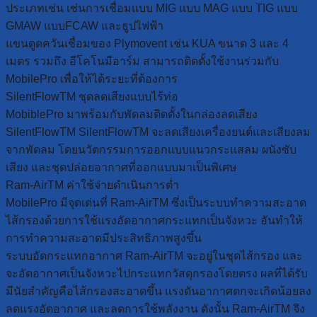
ประเภทเช่น เช่นการเชื่อมแบบ MIG แบบ MAG แบบ TIG แบบ
GMAW แบบFCAW และธูปไฟฟ้า
แขนดูดควันเชื่อมของ Plymovent เช่น KUA ขนาด 3 และ 4
เมตร รวมถึง อีโคโนมีอาร์ม สามารถติดตั้งใช้งานร่วมกับ
MobilePro เพื่อให้ได้ระยะที่ต้องการ
SilentFlowTM ชุดลดเสียงแบบไร้ท่อ
MobiblePro มาพร้อมกับพัดลมติดตั้งในกล่องลดเสียง
SilentFlowTM SilentFlowTM จะลดเสียงเครื่องยนต์และเสียงลม
จากพัดลม โดยนวัตกรรมการออกแบบแนวกระแสลม ผนังซับ
เสียง และชุดปล่อยอากาศที่ออกแบบมาเป็นพิเศษ
Ram-AirTM ค่าใช้จ่ายดำเนินการต่ำ
MobilePro มีจุดเด่นที่ Ram-AirTM ซึ่งเป็นระบบทำความสะอาด
ไส้กรองด้วยการใช้แรงอัดอากาศกระแทกเป็นจังหวะ อันทำให้
การทำความสะอาดมีประสิทธิภาพสูงขึ้น
ระบบอัดกระแทกอากาศ Ram-AirTM จะอยู่ในชุดไส้กรอง และ
จะอัดอากาศเป็นจังหวะไปกระแทกวัสดุกรองโดยตรง ผลที่ได้รับ
มีนัยสำคัญคือไส้กรองสะอาดขึ้น แรงดันอากาศตกจะเกิดน้อยลง
ลดแรงอัดอากาศ และลดการใช้พลังงาน ดังนั้น Ram-AirTM จึง