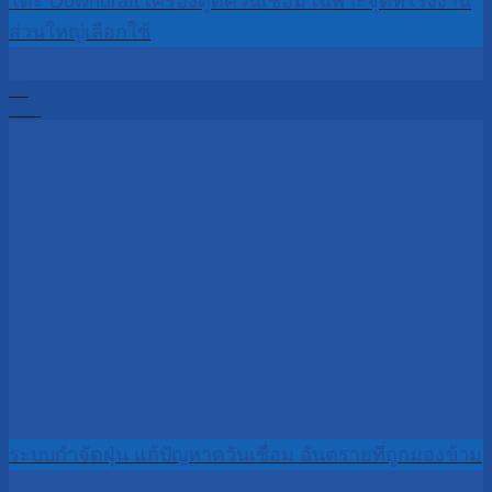
โต๊ะ Downdraft เครื่องดูดควันเชื่อม เฉพาะจุดที่โรงงาน
ส่วนใหญ่เลือกใช้
28
Nov
ระบบกำจัดฝุ่น แก้ปัญหาควันเชื่อม อันตรายที่ถูกมองข้าม