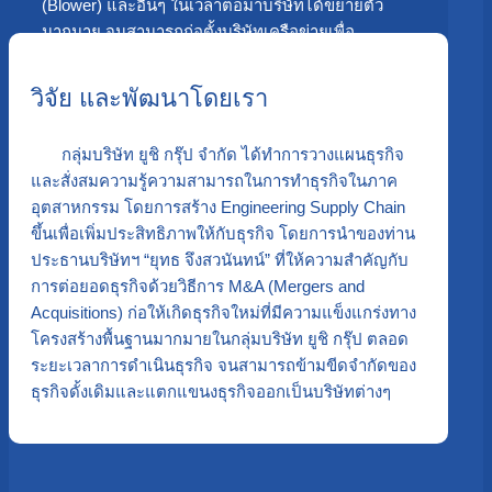
(Blower) และอื่นๆ ในเวลาต่อมาบริษัทได้ขยายตัว
มากมาย จนสามารถก่อตั้งบริษัทเครือข่ายเพื่อ
สนับสนุนธุรกิจกันได้อีกหลายธุรกิจในนาม “ น่ำแซ
กรุ๊ป “ ในอีก 30 ปีให้หลัง
วิจัย และพัฒนาโดยเรา
กลุ่มบริษัท ยูชิ กรุ๊ป จำกัด ได้ทำการวางแผนธุรกิจ
และสั่งสมความรู้ความสามารถในการทำธุรกิจในภาค
อุตสาหกรรม โดยการสร้าง Engineering Supply Chain
ขึ้นเพื่อเพิ่มประสิทธิภาพให้กับธุรกิจ โดยการนำของท่าน
ประธานบริษัทฯ “ยุทธ จึงสวนันทน์” ที่ให้ความสำคัญกับ
การต่อยอดธุรกิจด้วยวิธีการ M&A (Mergers and
Acquisitions) ก่อให้เกิดธุรกิจใหม่ที่มีความแข็งแกร่งทาง
โครงสร้างพื้นฐานมากมายในกลุ่มบริษัท ยูชิ กรุ๊ป ตลอด
ระยะเวลาการดำเนินธุรกิจ จนสามารถข้ามขีดจำกัดของ
ธุรกิจดั้งเดิมและแตกแขนงธุรกิจออกเป็นบริษัทต่างๆ