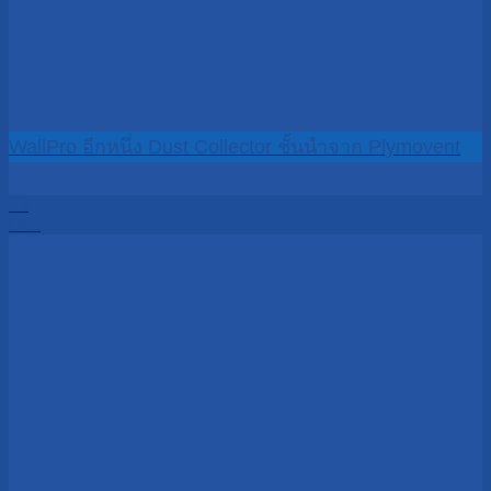
WallPro อีกหนึ่ง Dust Collector ชั้นนำจาก Plymovent
13
Dec