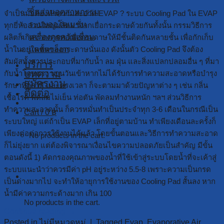
ชิ้นส่วนอุตสาหกรรม
จำเป็นมั้ยต้องทำความสะอาด EVAP ? ระบบ Cooling Pad ใน EVAP
ระบบออโตเมชั่น
ทุกยี่ห้อส่วนใหญ่ผลิตมาจากเยื่อกระดาษด้วยกันทั้งนั้น กรรมวิธีการ
เครื่องดูดควันเชื่อม
ผลิตก็เกิดจากการทอเยื่อกระดาษให้มีชั้นติดกันหลายชั้น เพื่อกักเก็บ
แคตตาล็อก
น้ำในอยู่ในชั้นของกระดาษนั่นเอง ดังนั้นตัว Cooling Pad จึงต้อง
สัมผัสทั้งสารประกอบที่มากับน้ำ ลม ฝุ่น และสิ่งแปลกปลอมอื่น ๆ ที่มา
บริการ
บทความ
กับน้ำโดยตรง นานวันเข้าหากไม่ได้รับการทำความสะอาดหรือบำรุง
สมัครงาน
รักษาที่ถูกวิธี และตรงเวลา ก็จะตามมาด้วยปัญหาต่าง ๆ เช่น กลิ่น
ติดต่อ
เชื้อโรค พัดลมไม่เย็น ท่อตัน พัดลมทำงานหนัก ฯลฯ ส่วนวิธีการ
ทำความสะอาดนั้น ก็ควรหมั่นทำเป็นประจำทุก 3-6 เดือนในกรณีเป็น
Cart /
0
฿
ระบบใหญ่ แต่ถ้าเป็น EVAP เล็กที่อยู่ตามบ้าน ทำเพียงเดือนละครั้งก็
เพียงต่อต่อการใช้งานได้แล้ว โดยขั้นตอนและวิธีการทำความสะอาด
No products in the cart.
ก็ไม่ยุ่งยาก แต่ต้องพิจารณาเงื่อนไขความปลอดภัยเป็นสำคัญ มีขั้น
ตอนดังนี้ 1) คัดกรองคุณภาพของน้ำที่ใช้เข้าสู่ระบบโดยน้ำที่จะเค้าสู่
ระบบแนะนำว่าควรมีค่า pH อยู่ระหว่าง 5.5-8 เพราะความเป็นกรด
Cart
เป็นด่างมากไป จะทำให้อายุการใช้งานของ Cooling Pad สั้นลง หาก
น้ำมีค่าความกระด้างมาก เกิน 100
No products in the cart.
Continue reading
→
Posted in
ไม่มีหมวดหมู่
|
Tagged
Evap
,
Evaporative Air