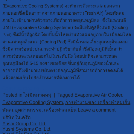
(Evaporative Cooling Systems) จะทำการดึงกระแสลมลมจาก
ภายนอกซึ่งเป็นอากาศจากภายนอกอาคาร (Fresh Air) โดยพัดลม
ภายใน เข้ามาผ่านตัวกลางเพื่อทำการลดอุณหภูมิลง ซึ่งในระบบอี
แวป (Evaporative Cooling Systems) จะมีแผ่นคูลลิ่งแพด (Cooling
Pad) ซึ่งมีน้ำที่ถูกฉีดโดยปั๊มน้ำไหลผ่านทั่วแผ่นอยู่ภายใน เมื่อลมไหล
ผ่านแผ่นคูลลิ่งแพด (Cooling Pad) ซึ่งมีน้ำหล่อเลี้ยงอุณหภูมิของลม
ซึ่งมีความร้อนปะปนมาจะทำปฏิกริยากับน้ำซึ่งมีอุณภูมิที่เย็นกว่า
ความร้อนจะระเหยออกไปในระดับนึง โดยปกติจะสามารถลด
อุณหภูมิลงได้ 5-15 องศาเซลเซียส ขึ้นอยู่กับอุณภูมิของน้ำและ
อากาศที่ดึงเข้ามาแปรผันตรงต่ออุณภูมิที่สามารถทำการลดลงได้
แล้วส่งลมเย็นไปยังเป้าหมายที่ต้องการได้
Continue reading
→
Posted in
ไม่มีหมวดหมู่
|
Tagged
Evaporative Air Cooler
,
Evaporative Cooling System
,
การทำงานของ เครื่องทำลมเย็น
,
พัดลมอุตสาหกรรม
,
เครื่องทำลมเย็น
Leave a comment
บริษัทในเครือ
Yushi Group Co.,Ltd.
Yushi Systems Co.,Ltd.