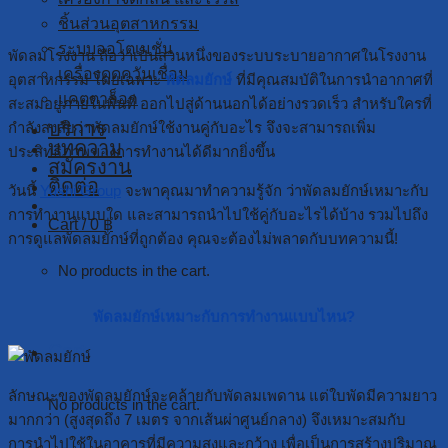
ชิ้นส่วนอุตสาหกรรม
ระบบออโตเมชั่น
พัดลมโรงงาน ถือว่าเป็นส่วนหนึ่งของระบบระบายอากาศในโรงงาน
เครื่องดูดควันเชื่อม
อุตสาหกรรม โดยเฉพาะ
พัดลมยักษ์
ที่มีคุณสมบัติในการนำอากาศที่
แคตตาล็อก
สะสมอยู่ภายในพื้นที่ ออกไปสู่ด้านนอกได้อย่างรวดเร็ว สำหรับใครที่
บริการ
กำลังสงสัยว่าพัดลมยักษ์ใช้งานคู่กับอะไร จึงจะสามารถเพิ่ม
บทความ
ประสิทธิภาพของการทำงานได้ดีมากยิ่งขึ้น
สมัครงาน
ติดต่อ
วันนี้
Yushi Group
จะพาคุณมาทำความรู้จัก ว่าพัดลมยักษ์เหมาะกับ
การทำงานแบบใด และสามารถนำไปใช้คู่กับอะไรได้บ้าง รวมไปถึง
Cart /
0
฿
การดูแลพัดลมยักษ์ที่ถูกต้อง คุณจะต้องไม่พลาดกับบทความนี้!
No products in the cart.
พัดลมยักษ์เหมาะกับการทำงานแบบไหน?
Cart
ลักษณะของพัดลมยักษ์จะคล้ายกับพัดลมเพดาน แต่ใบพัดมีความยาว
No products in the cart.
มากกว่า (สูงสุดถึง 7 เมตร จากเส้นผ่าศูนย์กลาง) จึงเหมาะสมกับ
การนำไปใช้ในอาคารที่มีความสูงและกว้าง เพื่อเป็นการสร้างปริมาณ