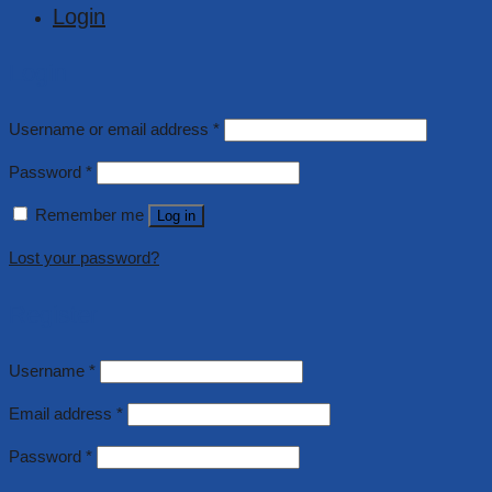
Login
Login
Username or email address
*
Password
*
Remember me
Log in
Lost your password?
Register
Username
*
Email address
*
Password
*