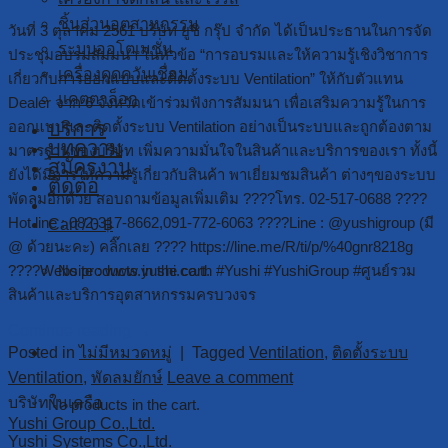
ชิ้นส่วนอุตสาหกรรม
วันที่ 3 ตุลาคม 2561 บริษัท ยูชิ กรุ๊ป จำกัด ได้เป็นประธานในการจัด
ระบบออโตเมชั่น
ประชุมอบรมสัมมนา ในหัวข้อ “การอบรมและให้ความรู้เชิงวิชาการ
เครื่องดูดควันเชื่อม
เกี่ยวกับการออกแบบและติดตั้งระบบ Ventilation” ให้กับตัวแทน
แคตตาล็อก
Dealer จาก 6 จังหวัดเข้าร่วมฟังการสัมมนา เพื่อเสริมความรู้ในการ
บริการ
ออกแบบและติดตั้งระบบ Ventilation อย่างเป็นระบบและถูกต้องตาม
บทความ
มาตรฐานของบริษัท เพิ่มความมั่นใจในสินค้าและบริการของเรา ทั้งนี้
สมัครงาน
ยังได้มีการให้ความรู้เกี่ยวกับสินค้า พาเยี่ยมชมสินค้า ต่างๆของระบบ
ติดต่อ
พัดลมอีกด้วย สอบถามข้อมูลเพิ่มเติม ????โทร. 02-517-0688 ????
Hot line : 082-317-8662,091-772-6063 ????Line : @yushigroup (มี
Cart /
0
฿
@ ด้วยนะคะ) คลิ๊กเลย ???? https://line.me/R/ti/p/%40gnr8218g
No products in the cart.
????Website : www.yushi.co.th #Yushi #YushiGroup #ศูนย์รวม
สินค้าและบริการอุตสาหกรรมครบวงจร
Continue reading
→
Cart
Posted in
ไม่มีหมวดหมู่
|
Tagged
Ventilation
,
ติดตั้งระบบ
Ventilation
,
พัดลมยักษ์
Leave a comment
บริษัทในเครือ
No products in the cart.
Yushi Group Co.,Ltd.
Yushi Systems Co.,Ltd.