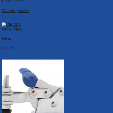
Elesa Ganter
Clamping Knobs
Read more
Quick View
Delta
CliQ M
Read more