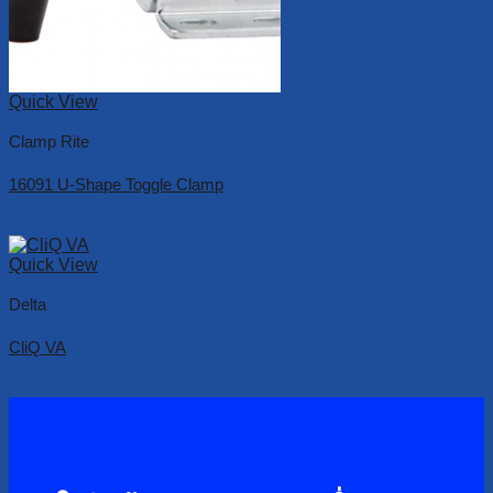
Quick View
Clamp Rite
16091 U-Shape Toggle Clamp
Read more
Quick View
Delta
CliQ VA
Read more