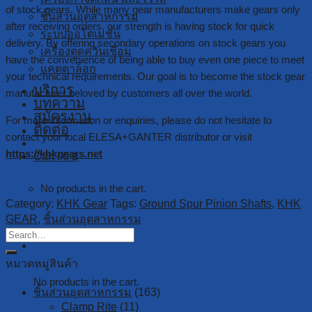
of stock gears. While many gear manufacturers make gears only
ชิ้นส่วนอุตสาหกรรม
after receiving orders, our strength is having stock for quick
ระบบออโตเมชั่น
delivery. By offering secondary operations on stock gears you
เครื่องดูดควันเชื่อม
have the convenience of being able to buy even one piece to meet
แคตตาล็อก
your technical requirements. Our goal is to become the stock gear
บริการ
manufacturer beloved by customers all over the world.
บทความ
สมัครงาน
For more information or enquiries, please do not hesitate to
ติดต่อ
contact your local ELESA+GANTER distributor or visit
https://khkgears.net
Cart /
0
฿
No products in the cart.
Category:
KHK Gear
Tags:
Ground Spur Pinion Shafts
,
KHK
GEAR
,
ชิ้นส่วนอุตสาหกรรม
Cart
หมวดหมู่สินค้า
No products in the cart.
ชิ้นส่วนอุตสาหกรรม
(163)
Clamp Rite
(11)