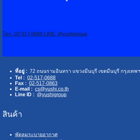
โทร. 02-517-0688
LINE: @yushigroup
ที่อยู่ :
72 ถนนรามอินทรา แขวงมีนบุรี เขตมีนบุรี กรุงเทพ
Tel :
02-517-0688
Fax :
02-517-0863
E-mail :
cs@yushi.co.th
Line ID :
@yushigroup
สินค้า
พัดลมระบายอากาศ