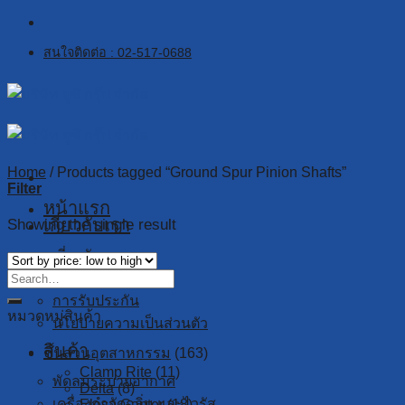
Skip
to
สนใจติดต่อ : 02-517-0688
content
Home
/
Products tagged “Ground Spur Pinion Shafts”
Filter
หน้าแรก
เกี่ยวกับเรา
Showing the single result
เกี่ยวกับเรา
งานวิจัย
การรับประกัน
หมวดหมู่สินค้า
นโยบายความเป็นส่วนตัว
สินค้า
ชิ้นส่วนอุตสาหกรรม
(163)
Clamp Rite
(11)
พัดลมระบายอากาศ
Delta
(8)
เครื่องกำจัดกลิ่น และไวรัส
Elesa Ganter
(18)