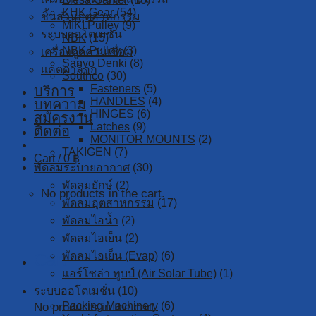
KHK Gear
(54)
ชิ้นส่วนอุตสาหกรรม
MIKI Pulley
(9)
ระบบออโตเมชั่น
NBK
(15)
NBK Pulley
(3)
เครื่องดูดควันเชื่อม
Sanyo Denki
(8)
แคตตาล็อก
Southco
(30)
Fasteners
(5)
บริการ
HANDLES
(4)
บทความ
HINGES
(6)
สมัครงาน
Latches
(9)
ติดต่อ
MONITOR MOUNTS
(2)
TAKIGEN
(7)
Cart /
0
฿
พัดลมระบายอากาศ
(30)
พัดลมยักษ์
(2)
No products in the cart.
พัดลมอุตสาหกรรม
(17)
พัดลมไอน้ำ
(2)
พัดลมไอเย็น
(2)
พัดลมไอเย็น (Evap)
(6)
Cart
แอร์โซล่า ทูบป์ (Air Solar Tube)
(1)
ระบบออโตเมชั่น
(10)
Packing Machinery
(6)
No products in the cart.