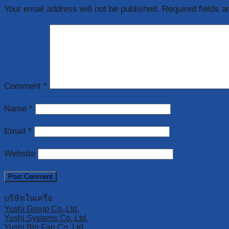
Your email address will not be published.
Required fields 
Comment
*
Name
*
Email
*
Website
บริษัทในเครือ
Yushi Group Co.,Ltd.
Yushi Systems Co.,Ltd.
Yushi Big Fan Co.,Ltd.