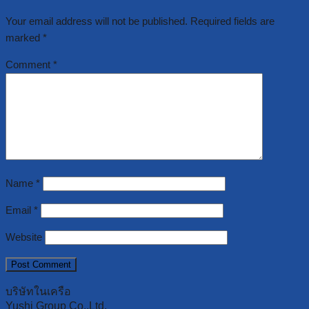
Your email address will not be published.
Required fields are
marked
*
Comment
*
Name
*
Email
*
Website
บริษัทในเครือ
Yushi Group Co.,Ltd.