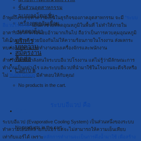
ชิ้นส่วนอุตสาหกรรม
ระบบออโตเมชั่น
ถ้าพูดถึงระบบทำความเย็นในธุรกิจของภาคอุตสาหกรรม จะมี
“ระบบ
เครื่องดูดควันเชื่อม
อีแวปโรงงาน”
เป็นตัวช่วยที่ลดอุณหภูมิในพื้นที่ ไม่ทำให้ภายใน
แคตตาล็อก
อาคารมีอากาศร้อนอบอ้าวมากเกินไป ถือว่าเป็นการควบคุมอุณหภูมิ
บริการ
ได้เป็นอย่างดี ช่วยป้องกันไม่ให้ความร้อนภายในโรงงาน ส่งผลกระ
บทความ
ทบต่อกระบวนการทำงานของเครื่องจักรและพนักงาน
สมัครงาน
ติดต่อ
สำหรับใครที่กำลังสนใจระบบอีแวปโรงงาน แต่ไม่รู้ว่ามีลักษณะการ
ทำงานเป็นอย่างไร และระบบอีแวปที่นำมาใช้ในโรงงานจะดีจริงหรือ
Cart /
0
฿
ไม่
Yushi Group
มีคำตอบให้กับคุณ!
No products in the cart.
ระบบอีแวป คือ
Cart
ระบบอีแวป (Evaporative Cooling System) เป็นส่วนหนึ่งของระบบ
No products in the cart.
ทำความเย็นที่คล้ายกับแอร์ แต่จะไม่สามารถให้ความเย็นเทียบ
เท่ากับแอร์ได้ เพราะ
หลักการทำงานจะเป็นการดึงน้ำมาใช้ เพื่อสร้าง