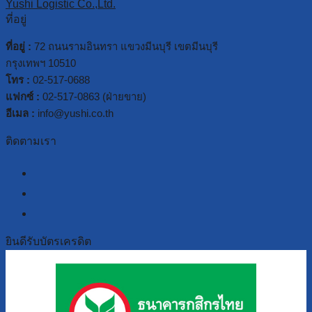
Yushi Logistic Co.,Ltd.
ที่อยู่
ที่อยู่ :
72 ถนนรามอินทรา แขวงมีนบุรี เขตมีนบุรี
กรุงเทพฯ 10510
โทร :
02-517-0688
แฟกซ์ :
02-517-0863 (ฝ่ายขาย)
อีเมล :
info@yushi.co.th
ติดตามเรา
facebook
line
youtube
ยินดีรับบัตรเครดิต