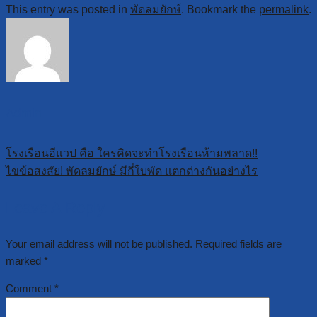
This entry was posted in
พัดลมยักษ์
. Bookmark the
permalink
.
Admin
โรงเรือนอีแวป คือ ใครคิดจะทำโรงเรือนห้ามพลาด!!
ไขข้อสงสัย! พัดลมยักษ์ มีกี่ใบพัด แตกต่างกันอย่างไร
Leave A Reply
Your email address will not be published.
Required fields are
marked
*
Comment
*