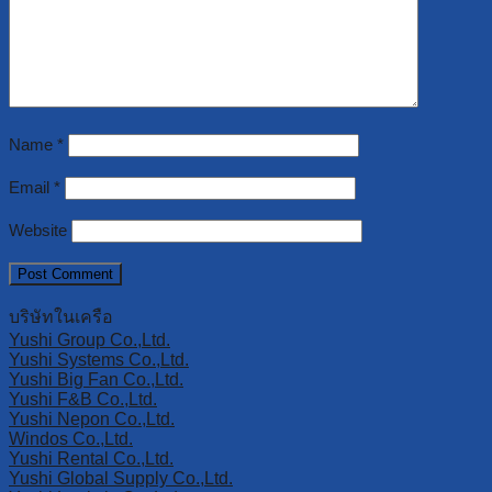
Name
*
Email
*
Website
บริษัทในเครือ
Yushi Group Co.,Ltd.
Yushi Systems Co.,Ltd.
Yushi Big Fan Co.,Ltd.
Yushi F&B Co.,Ltd.
Yushi Nepon Co.,Ltd.
Windos Co.,Ltd.
Yushi Rental Co.,Ltd.
Yushi Global Supply Co.,Ltd.