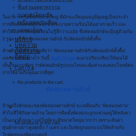
ชิ้นส่วนอุตสาหกรรม
ระบบออโตเมชั่น
ในอาคารหรือพื้นที่ขนาดใหญ่ ที่มักจะเกิดอุณหภูมิสูงอยู่เป็นประจำ
เครื่องดูดควันเชื่อม
การติดตั้งพัดลมยักษ์จะช่วยระบายความร้อนได้อย่างรวดเร็ว และ
แคตตาล็อก
ทำให้มีอากาศหมุนเวียนไม่รู้สึกว่าแออัด ซึ่งพัดลมยักษ์จะมีอยู่ด้วยกัน
บริการ
2 รูปแบบ คือ พัดลมเพดานยักษ์ กับพัดลมยักษ์ตั้งพื้น
บทความ
สมัครงาน
สำหรับใครที่กำลังสงสัยว่า ‘พัดลมเพดานยักษ์กับพัดลมยักษ์ตั้งพื้น’
ติดต่อ
แตกต่างกันอย่างไร วันนี้
Yushi Group
จะมาเปรียบเทียบให้คุณได้
เห็นกันแบบชัดๆ ว่าพัดลมยักษ์รูปแบบไหนจะคุ้มค่าและตอบโจทย์ต่อ
Cart /
0
฿
การใช้งานกับคุณมากที่สุด!
No products in the cart.
พัดลมเพดานยักษ์
ถ้าพูดถึงลักษณะของพัดลมเพดานยักษ์ จะเหมือนกับ ‘พัดลมเพดาน’
Cart
ทั่วไปที่ใช้กันตามบ้าน โดยการติดตั้งพัดลมจะถูกแขวนอยู่ใต้หลังคา
เป็นแนวดิ่งลงมา แต่ใบพัดจะมีขนาดใหญ่มากกว่า เพราะเส้นผ่า
No products in the cart.
ศูนย์กลางยาวสูงสุดถึง 7 เมตร และใบพัดถูกออกแบบให้คล้ายกับ
ใบพัดของเฮลิคอปเตอร์