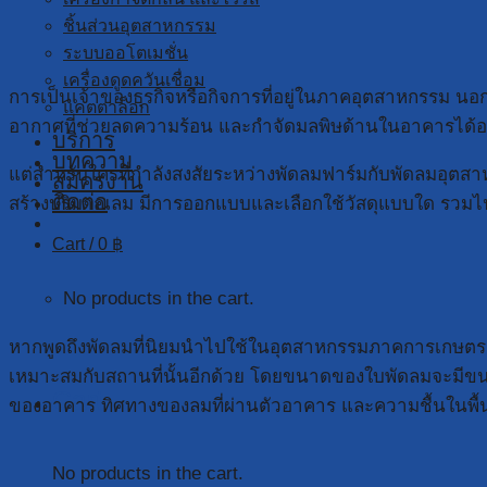
ชิ้นส่วนอุตสาหกรรม
ระบบออโตเมชั่น
เครื่องดูดควันเชื่อม
การเป็นเจ้าของธุรกิจหรือกิจการที่อยู่ในภาคอุตสาหกรรม นอ
แคตตาล็อก
อากาศที่ช่วยลดความร้อน และกำจัดมลพิษด้านในอาคารได้อย
บริการ
บทความ
แต่สำหรับใครที่กำลังสงสัยระหว่างพัดลมฟาร์มกับพัดลมอุต
สมัครงาน
ติดต่อ
สร้างปริมาณลม มีการออกแบบและเลือกใช้วัสดุแบบใด รวมไป
Cart /
0
฿
No products in the cart.
หากพูดถึงพัดลมที่นิยมนำไปใช้ในอุตสาหกรรมภาคการเกษตร ก
เหมาะสมกับสถานที่นั้นอีกด้วย โดยขนาดของใบพัดลมจะมีขนาด
Cart
ของอาคาร ทิศทางของลมที่ผ่านตัวอาคาร และความชื้นในพื้นท
No products in the cart.