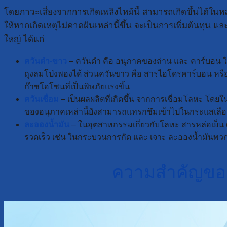
โดยภาวะเสี่ยงจากการเกิดเพลิงไหม้นี้ สามารถเกิดขึ้นได้ในห
ให้หากเกิดเหตุไม่คาดฝันเหล่านี้ขึ้น จะเป็นการเพิ่มต้นทุน
ใหญ่ ได้แก่
ควันดำ-ขาว
– ควันดำ คือ อนุภาคของถ่าน และ คาร์บอน ใ
ถุงลมโป่งพองได้ ส่วนควันขาว คือ สารไฮโดรคาร์บอน หรือน้ำ
ก๊าซโอโซนที่เป็นพิษภัยแรงขึ้น
ควันเชื่อม
– เป็นผลผลิตที่เกิดขึ้น จากการเชื่อมโลหะ โด
ของอนุภาคเหล่านี้ยังสามารถแทรกซึมเข้าไปในกระแสเลือด
ละอองน้ำมัน
– ในอุตสาหกรรมเกี่ยวกับโลหะ สารหล่อเย็น (M
รวดเร็ว เช่น ในกระบวนการกัด และ เจาะ ละอองน้ำมันพว
ความสำคัญของ