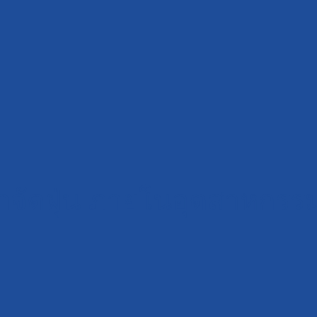
กำจัดฝุ่น ภายในอุตสาหกร