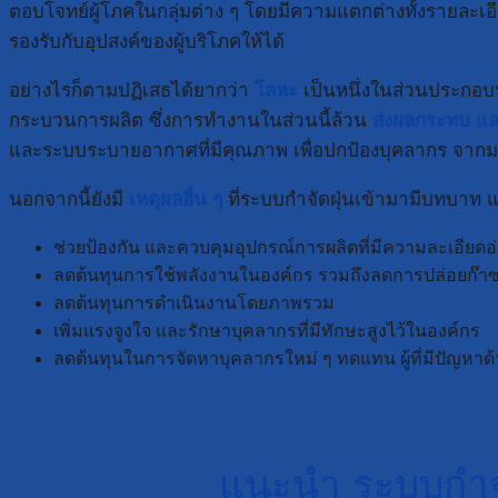
ตอบโจทย์ผู้โภคในกลุ่มต่าง ๆ โดยมีความแตกต่างทั้งรายละเอี
รองรับกับอุปสงค์ของผู้บริโภคให้ได้
อย่างไรก็ตามปฏิเสธได้ยากว่า
โลหะ
เป็นหนึ่งในส่วนประกอบห
กระบวนการผลิต ซึ่งการทำงานในส่วนนี้ล้วน
ส่งผลกระทบ แล
และระบบระบายอากาศที่มีคุณภาพ เพื่อปกป้องบุคลากร จากมลพ
นอกจากนี้ยังมี
เหตุผลอื่น ๆ
ที่ระบบกำจัดฝุ่นเข้ามามีบทบาท แ
ช่วยป้องกัน และควบคุมอุปกรณ์การผลิตที่มีความละเอียดอ
ลดต้นทุนการใช้พลังงานในองค์กร รวมถึงลดการปล่อยก๊าซ
ลดต้นทุนการดำเนินงานโดยภาพรวม
เพิ่มแรงจูงใจ และรักษาบุคลากรที่มีทักษะสูงไว้ในองค์กร
ลดต้นทุนในการจัดหาบุคลากรใหม่ ๆ ทดแทน ผู้ที่มีปัญหา
แนะนำ ระบบกำจั