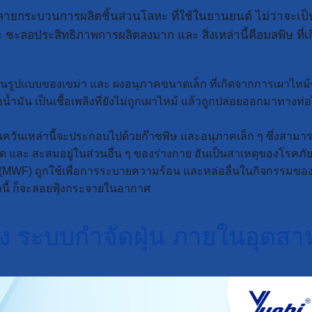
ลายกระบวนการผลิตชิ้นส่วนโลหะ ที่ใช้ในยานยนต์ ไม่ว่าจะเป็น 
 และ ชะลอประสิทธิภาพการผลิตลงมาก และ สิ่งเหล่านี้คือมลพิษ
นรูปแบบของเขม่า และ ผงอนุภาคขนาดเล็ก ที่เกิดจากการเผาไหม้
มัน เป็นเชื้อเพลิงที่ยังไม่ถูกเผาไหม้ แล้วถูกปล่อยออกมาทางท่อไ
ยในควันเหล่านี้จะประกอบไปด้วยก๊าซพิษ และอนุภาคเล็ก ๆ ซึ่งส
 และ สะสมอยู่ในส่วนอื่น ๆ ของร่างกาย อันเป็นสาเหตุของโรคภั
WF) ถูกใช้เพื่อการระบายความร้อน และหล่อลื่นในกิจกรรมของเครื่
กนี้ ก็จะลอยฟุ้งกระจายในอากาศ
 ระบบกำจัดฝุ่น ภายในอุตส