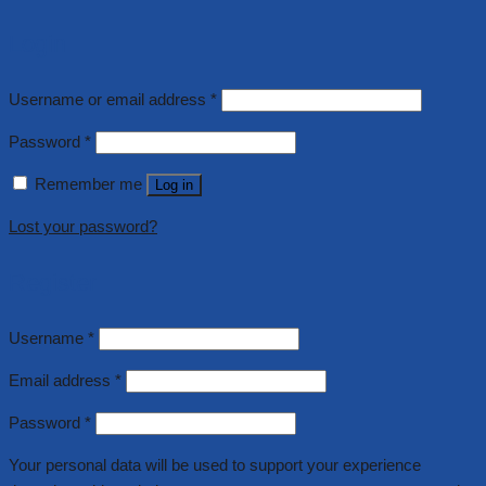
Login
Username or email address
*
Password
*
Remember me
Log in
Lost your password?
Register
Username
*
Email address
*
Password
*
Your personal data will be used to support your experience