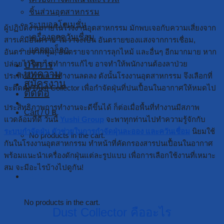
ชิ้นส่วนอุตสาหกรรม
ระบบออโตเมชั่น
ผู้ปฏิบัติงานภายในโรงงานอุตสาหกรรม มักพบเจอกับความเสี่ยงจาก
เครื่องดูดควันเชื่อม
สารเคมีอันตราย ไม่ว่าจะเป็น อันตรายของแสงจากการเชื่อม,
แคตตาล็อก
อันตรายจากฟูม, อันตรายจากการลุกไหม้ และอื่นๆ อีกมากมาย หาก
บริการ
ปล่อยไว้โดยไม่ทำการแก้ไข อาจทำให้พนักงานต้องลาป่วย
บทความ
ประสิทธิภาพการทำงานลดลง ดังนั้น
โรงงานอุตสาหกรรม จึงเลือกที่
สมัครงาน
จะติดตั้ง
Dust Collector เพื่อกำจัดฝุ่นที่ปนเปื้อนในอากาศให้หมดไป
ติดต่อ
ประสิทธิภาพการทำงานจะดีขึ้นได้ ก็ต่อเมื่อพื้นที่ทำงานมีสภาพ
Cart /
0
฿
แวดล้อมที่ดี วันนี้
Yushi Group
จะพาทุกท่านไปทำความรู้จักกับ
ระบบกำจัดฝุ่น ตัวช่วยในการกำจัดฝุ่นละออง และ
ควันเชื่อม
นิยมใช้
No products in the cart.
กันในโรงงานอุตสาหกรรม ทำหน้าที่คัดกรองสารปนเปื้อนในอากาศ
พร้อมแนะนำเครื่องดักฝุ่นแต่ละรูปแบบ เพื่อการเลือกใช้งานที่เหมาะ
สม จะมีอะไรบ้างไปดูกัน!
Cart
No products in the cart.
Dust Collector คืออะไร