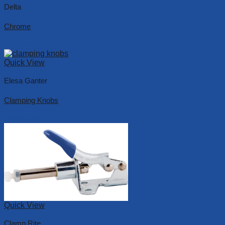
Delta
Chrome
Read more
Quick View
Elesa Ganter
Clamping Knobs
Read more
Quick View
Clamp Rite