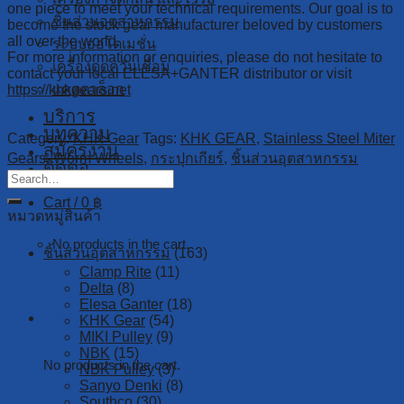
one piece to meet your technical requirements. Our goal is to
ชิ้นส่วนอุตสาหกรรม
become the stock gear manufacturer beloved by customers
all over the world.
ระบบออโตเมชั่น
For more information or enquiries, please do not hesitate to
เครื่องดูดควันเชื่อม
contact your local ELESA+GANTER distributor or visit
แคตตาล็อก
https://khkgears.net
บริการ
บทความ
Category:
KHK Gear
Tags:
KHK GEAR
,
Stainless Steel Miter
สมัครงาน
Gears
,
Worm Wheels
,
กระปุกเกียร์
,
ชิ้นส่วนอุตสาหกรรม
ติดต่อ
Cart /
0
฿
หมวดหมู่สินค้า
No products in the cart.
ชิ้นส่วนอุตสาหกรรม
(163)
Clamp Rite
(11)
Delta
(8)
Elesa Ganter
(18)
Cart
KHK Gear
(54)
MIKI Pulley
(9)
NBK
(15)
No products in the cart.
NBK Pulley
(3)
Sanyo Denki
(8)
Southco
(30)