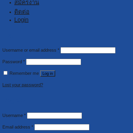
สมัครงาน
ติดต่อ
Login
Login
Username or email address
*
Password
*
Remember me
Log in
Lost your password?
Register
Username
*
Email address
*