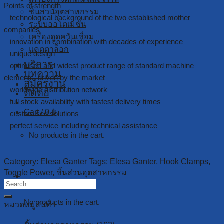
Points of strength
ชิ้นส่วนอุตสาหกรรม
– technological background of the two established mother
ระบบออโตเมชั่น
companies
เครื่องดูดควันเชื่อม
– innovation in combination with decades of experience
แคตตาล็อก
– unique design
บริการ
– optimised and widest product range of standard machine
บทความ
elements, driven by the market
สมัครงาน
– worldwide distribution network
ติดต่อ
– full stock availability with fastest delivery times
Cart /
0
฿
– customised solutions
– perfect service including technical assistance
No products in the cart.
Category:
Elesa Ganter
Tags:
Elesa Ganter
,
Hook Clamps
,
Toggle Power
,
ชิ้นส่วนอุตสาหกรรม
Cart
No products in the cart.
หมวดหมู่สินค้า