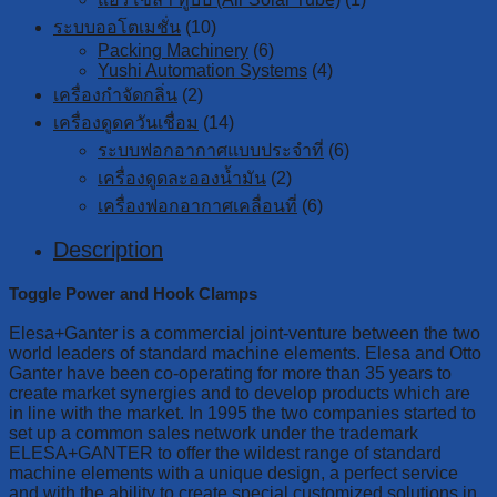
ระบบออโตเมชั่น
(10)
Packing Machinery
(6)
Yushi Automation Systems
(4)
เครื่องกำจัดกลิ่น
(2)
เครื่องดูดควันเชื่อม
(14)
ระบบฟอกอากาศแบบประจำที่
(6)
เครื่องดูดละอองน้ำมัน
(2)
เครื่องฟอกอากาศเคลื่อนที่
(6)
Description
Toggle Power and Hook Clamps
Elesa+Ganter is a commercial joint-venture between the two
world leaders of standard machine elements. Elesa and Otto
Ganter have been co-operating for more than 35 years to
create market synergies and to develop products which are
in line with the market. In 1995 the two companies started to
set up a common sales network under the trademark
ELESA+GANTER to offer the wildest range of standard
machine elements with a unique design, a perfect service
and with the ability to create special customized solutions in