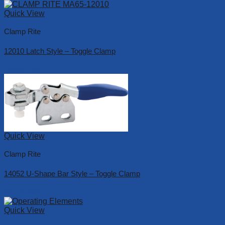
Quick View
Clamp Rite
12010 Latch Style – Toggle Clamp
Read more
Quick View
Clamp Rite
14052 U-Shape Bar Style – Toggle Clamp
Read more
Quick View