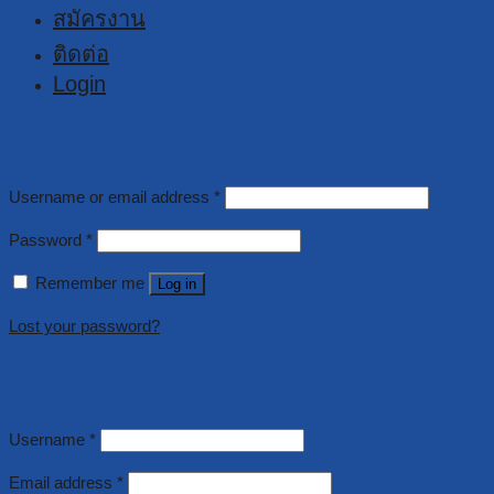
สมัครงาน
ติดต่อ
Login
Login
Username or email address
*
Password
*
Remember me
Log in
Lost your password?
Register
Username
*
Email address
*