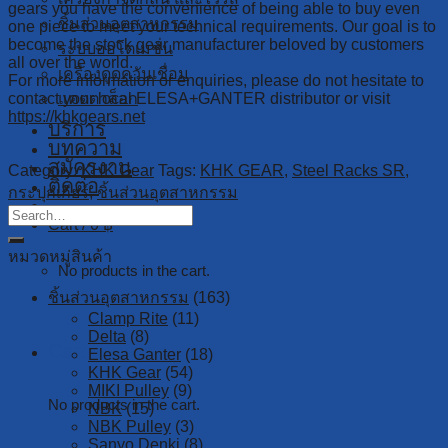
gears you have the convenience of being able to buy even
ชิ้นส่วนอุตสาหกรรม
one piece to meet your technical requirements. Our goal is to
become the stock gear manufacturer beloved by customers
ระบบออโตเมชั่น
all over the world.
เครื่องดูดควันเชื่อม
For more information or enquiries, please do not hesitate to
แคตตาล็อก
contact your local ELESA+GANTER distributor or visit
https://khkgears.net
บริการ
บทความ
สมัครงาน
Category:
KHK Gear
Tags:
KHK GEAR
,
Steel Racks SR
,
ติดต่อ
กระปุกเกียร์
,
ชิ้นส่วนอุตสาหกรรม
Cart /
0
฿
หมวดหมู่สินค้า
No products in the cart.
ชิ้นส่วนอุตสาหกรรม
(163)
Clamp Rite
(11)
Delta
(8)
Cart
Elesa Ganter
(18)
KHK Gear
(54)
MIKI Pulley
(9)
No products in the cart.
NBK
(15)
NBK Pulley
(3)
Sanyo Denki
(8)