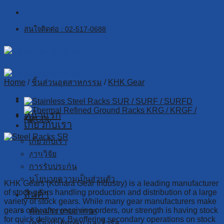
Skip
to
สนใจติดต่อ : 02-517-0688
content
Home
/
ชิ้นส่วนอุตสาหกรรม
/
KHK Gear
หน้าแรก
เกี่ยวกับเรา
เกี่ยวกับเรา
งานวิจัย
Steel Racks SR
การรับประกัน
นโยบายความเป็นส่วนตัว
KHK Gears (Kohara Gear Industry) is a leading manufacturer
of stock gears handling production and distribution of a large
สินค้า
variety of stock gears. While many gear manufacturers make
gears only after receiving orders, our strength is having stock
พัดลมระบายอากาศ
for quick delivery. By offering secondary operations on stock
เครื่องกำจัดกลิ่น และไวรัส