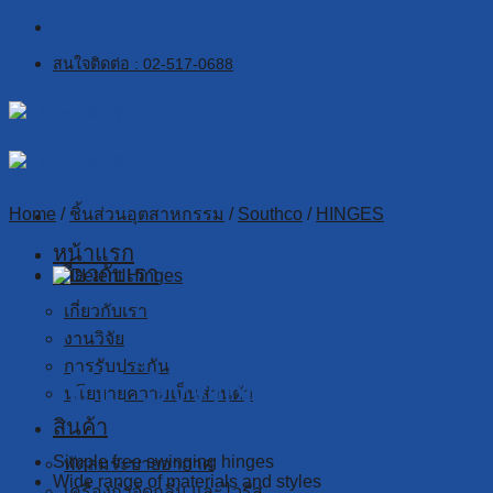
Skip
to
สนใจติดต่อ : 02-517-0688
content
Home
/
ชิ้นส่วนอุตสาหกรรม
/
Southco
/
HINGES
หน้าแรก
เกี่ยวกับเรา
เกี่ยวกับเรา
งานวิจัย
การรับประกัน
FREE SWINGING HIN
นโยบายความเป็นส่วนตัว
สินค้า
Simple free swinging hinges
พัดลมระบายอากาศ
Wide range of materials and styles
เครื่องกำจัดกลิ่น และไวรัส