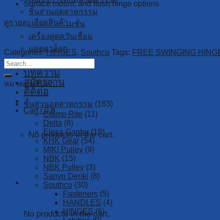
Surface mount, and flush hinge options
ชิ้นส่วนอุตสาหกรรม
ดูรายละเอียดสินค้า
ระบบออโตเมชั่น
เครื่องดูดควันเชื่อม
แคตตาล็อก
Categories:
HINGES
,
Southco
Tags:
FREE SWINGING HING
บริการ
บทความ
สมัครงาน
หมวดหมู่สินค้า
ติดต่อ
ชิ้นส่วนอุตสาหกรรม
(163)
Cart /
0
฿
Clamp Rite
(11)
Delta
(8)
Elesa Ganter
(18)
No products in the cart.
KHK Gear
(54)
MIKI Pulley
(9)
NBK
(15)
NBK Pulley
(3)
Sanyo Denki
(8)
Cart
Southco
(30)
Fasteners
(5)
HANDLES
(4)
HINGES
(6)
No products in the cart.