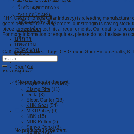
ชิ้นส่วนอุตสาหกรรม
ระบบออโตเมชั่น
KHK Gears (Kohara Gear Industry) is a leading manufacturer of
เครื่องดูดควันเชื่อม
gears only after receiving orders, our strength is having stoc
piece to meet your technical requirements. Our goal is to bec
แคตตาล็อก
For more information or enquiries, please do not hesitate to 
บริการ
บทความ
สมัครงาน
Category:
KHK Gear
Tags:
CP Ground Spur Pinion Shafts
,
KH
ติดต่อ
Cart /
0
฿
หมวดหมู่สินค้า
No products in the cart.
ชิ้นส่วนอุตสาหกรรม
(163)
Clamp Rite
(11)
Delta
(8)
Elesa Ganter
(18)
KHK Gear
(54)
Cart
MIKI Pulley
(9)
NBK
(15)
NBK Pulley
(3)
Sanyo Denki
(8)
No products in the cart.
Southco
(30)