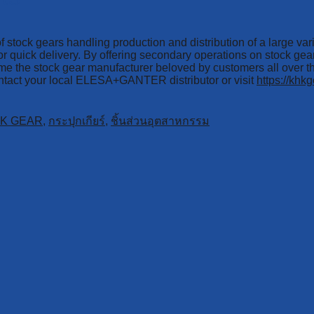
 stock gears handling production and distribution of a large va
k for quick delivery. By offering secondary operations on stock 
ome the stock gear manufacturer beloved by customers all over t
contact your local ELESA+GANTER distributor or visit
https://khk
K GEAR
,
กระปุกเกียร์
,
ชิ้นส่วนอุตสาหกรรม