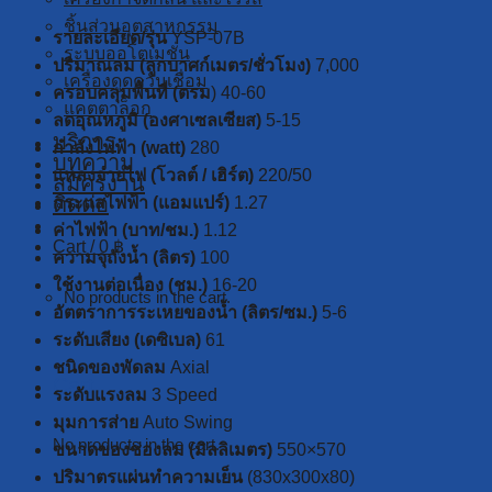
ชิ้นส่วนอุตสาหกรรม
รายละเอียด/รุ่น
YSP-07B
ระบบออโตเมชั่น
ปริมาณลม (ลูกบาศก์เมตร/ชั่วโมง)
7,000
เครื่องดูดควันเชื่อม
ครอบคลุมพื้นที่ (ตรม
) 40-60
แคตตาล็อก
ลดอุณหภูมิ (องศาเซลเซียส)
5-15
บริการ
กำลังไฟฟ้า (watt)
280
บทความ
แหล่งจ่ายไฟ (โวลต์ / เฮิร์ต)
220/50
สมัครงาน
ติดต่อ
กระแสไฟฟ้า (แอมแปร์)
1.27
ค่าไฟฟ้า (บาท/ชม.)
1.12
Cart /
0
฿
ความจุถังน้ำ (ลิตร)
100
ใช้งานต่อเนื่อง (ชม.)
16-20
No products in the cart.
อัตตราการระเหยของน้ำ (ลิตร/ซม.)
5-6
ระดับเสียง (เดซิเบล)
61
ชนิดของพัดลม
Axial
Cart
ระดับแรงลม
3 Speed
มุมการส่าย
Auto Swing
No products in the cart.
ขนาดของช่องลม (มิลลิเมตร)
550×570
ปริมาตรแผ่นทำความเย็น
(830x300x80)