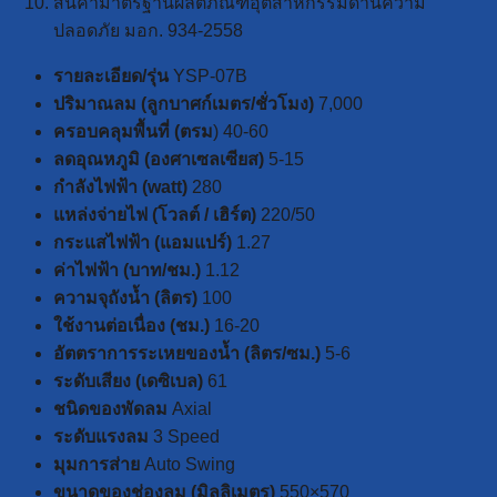
สินค้ามาตรฐานผลิตภัณฑ์อุตสาหกรรมด้านความ
ปลอดภัย มอก. 934-2558
รายละเอียด/รุ่น
YSP-07B
ปริมาณลม (ลูกบาศก์เมตร/ชั่วโมง)
7,000
ครอบคลุมพื้นที่ (ตรม
) 40-60
ลดอุณหภูมิ (องศาเซลเซียส)
5-15
กำลังไฟฟ้า (watt)
280
แหล่งจ่ายไฟ (โวลต์ / เฮิร์ต)
220/50
กระแสไฟฟ้า (แอมแปร์)
1.27
ค่าไฟฟ้า (บาท/ชม.)
1.12
ความจุถังน้ำ (ลิตร)
100
ใช้งานต่อเนื่อง (ชม.)
16-20
อัตตราการระเหยของน้ำ (ลิตร/ซม.)
5-6
ระดับเสียง (เดซิเบล)
61
ชนิดของพัดลม
Axial
ระดับแรงลม
3 Speed
มุมการส่าย
Auto Swing
ขนาดของช่องลม (มิลลิเมตร)
550×570