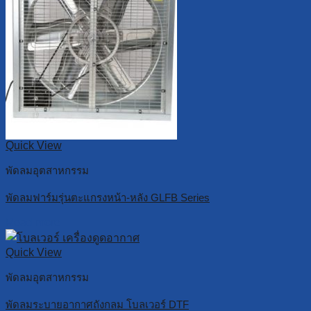
Quick View
พัดลมอุตสาหกรรม
พัดลมฟาร์มรุ่นตะแกรงหน้า-หลัง GLFB Series
Read more
Quick View
พัดลมอุตสาหกรรม
พัดลมระบายอากาศถังกลม โบลเวอร์ DTF