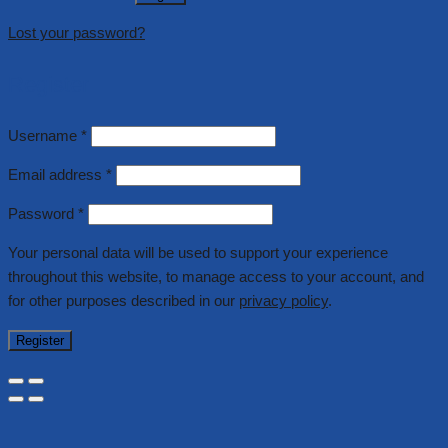
Lost your password?
Register
Username
*
Email address
*
Password
*
Your personal data will be used to support your experience
throughout this website, to manage access to your account, and
for other purposes described in our
privacy policy
.
Register