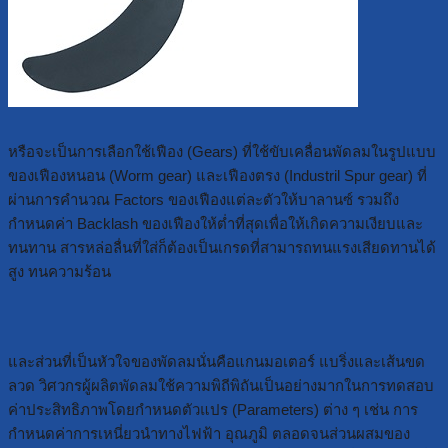
หรือจะเป็นการเลือกใช้เฟือง (Gears) ที่ใช้ขับเคลื่อนพัดลมในรูปแบบ
ของเฟืองหนอน (Worm gear) และเฟืองตรง (Industril Spur gear) ที่
ผ่านการคำนวณ Factors ของเฟืองแต่ละตัวให้บาลานซ์ รวมถึง
กำหนดค่า Backlash ของเฟืองให้ต่ำที่สุดเพื่อให้เกิดความเงียบและ
ทนทาน สารหล่อลื่นที่ใส่ก็ต้องเป็นเกรดที่สามารถทนแรงเสียดทานได้
สูง ทนความร้อน
และส่วนที่เป็นหัวใจของพัดลมนั่นคือแกนมอเตอร์ แบริ่งและเส้นขด
ลวด วิศวกรผู้ผลิตพัดลมใช้ความพิถีพิถันเป็นอย่างมากในการทดสอบ
ค่าประสิทธิภาพโดยกำหนดตัวแปร (Parameters) ต่าง ๆ เช่น การ
กำหนดค่าการเหนี่ยวนำทางไฟฟ้า อุณภูมิ ตลอดจนส่วนผสมของ