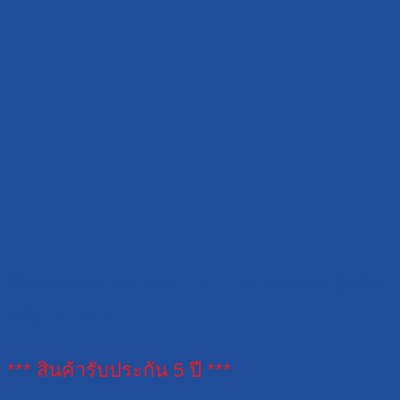
พัดลมอุตสาหกรรม DF-TW Series รุ่นติด
ผนัง YUSHI
*** สินค้ารับประกัน 5 ปี ***