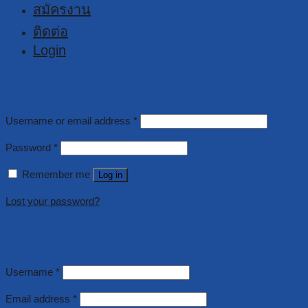
สมัครงาน
ติดต่อ
Login
Login
Username or email address
*
Password
*
Remember me
Log in
Lost your password?
Register
Username
*
Email address
*