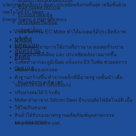
นวัตกรรมที่เหนือกว่า คุ้มค่า ประหยัดพลังงานขั้นสุด เหนือชั้นด้วย
ชิ้นส่วนอุตสาหกรรม
เทคโนโลยี EC Motor
ระบบออโตเมชั่น
Energy Saving & High Efficiency
เครื่องดูดควันเชื่อม
แคตตาล็อก
ด้วยนวัตกรรม EC Motor ทำให้มอเตอร์มีประสิทธิภาพ
บริการ
มากขึ้น
บทความ
EC Motor มีอายุการใช้งานที่ยาวนาน มอเตอร์ระบาย
สมัครงาน
ความร้อนได้ดีเยี่ยม และ ประหยัดพลังงานมากขึ้น
ติดต่อ
ใบพัดทำจากอะลูมิเนียม แข็งแรง มี3 ใบพัด ช่วยลดการ
Cart /
0
฿
เสียดทานของแรงลม
ตัวฐานกว้างขึ้น ทำจากเหล็กที่มีมาตรฐานชั้นนำ เพื่อ
No products in the cart.
รองรับโครงสร้างที่แข็งแรง
ปรับแรงลมได้ 5 ระดับ
Motor ทำมาจาก Silicon Steel มีระบบตัดไฟอัตโนมัติ เมื่อ
Cart
ใช้ไฟเกินขนาด
สินค้าได้รับรองมาตรฐานผลิตภัณฑ์อุตสาหกรรม
มอก.934-2558
No products in the cart.