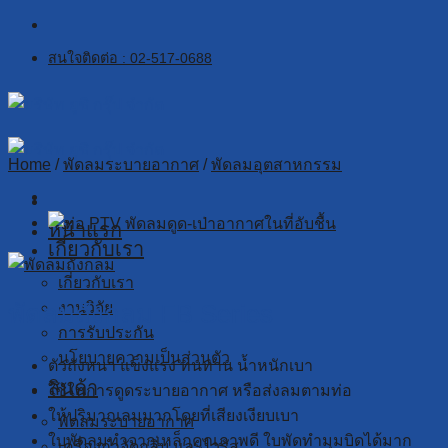
Skip
to
สนใจติดต่อ : 02-517-0688
content
Home
/
พัดลมระบายอากาศ
/
พัดลมอุตสาหกรรม
หน้าแรก
เกี่ยวกับเรา
เกี่ยวกับเรา
งานวิจัย
พัดลมถังกลม FB Series
การรับประกัน
นโยบายความเป็นส่วนตัว
ตัวถังหนา แข็งแรง ทนทาน น้ำหนักเบา
สินค้า
ใช้ในการดูดระบายอากาศ หรือส่งลมตามท่อ
ให้ปริมาณลมมากโดยที่เสียงเงียบเบา
พัดลมระบายอากาศ
ใบพัดลมทำจากเหล็กคุณภาพดี ใบพัดทำมุมบิดได้มาก
เครื่องกำจัดกลิ่น และไวรัส