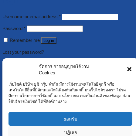
Login
Username or email address
*
Password
*
Remember me
Log in
Lost your password?
จัดการ การอนุญาตใช้งาน
Register
Cookies
Username
*
เว็บไซต์ บริษัท ยูชิ กรุ๊ป จำกัด มีการใช้งานเทคโนโลยีคุกกี้ หรือ
เทคโนโลยีอื่นที่มีลักษณะใกล้เคียงกันกับคุกกี้ บนเว็บไซต์ของเรา โปรด
Email address
*
ศึกษา นโยบายการใช้คุกกี้ และ นโยบายความเป็นส่วนตัวของข้อมูล ก่อน
ใช้บริการเว็บไซต์ ได้ที่ลิงค์ด้านล่าง
Password
*
ยอมรับ
Your personal data will be used to support your experience
throughout this website, to manage access to your account, and
ปฏิเสธ
for other purposes described in our
privacy policy
.