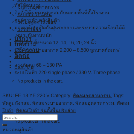
ทำให้ลมแรง
ชิ้นส่วนอุตสาหกรรม
ติดตั้งได้ง่าย เหมาะสมกับหลายพื้นที่ทั้งโรงงาน
ระบบออโตเมชั่น
ศูนย์การค้า คลังสินค้า
เครื่องดูดควันเชื่อม
มอเตอร์แบบปิดกันฝุ่นระออง และระบายความร้อนได้ดี
แคตตาล็อก
เหมาะกับงานหนัก
บริการ
มีให้เลือกทั้งขนาด 12, 14, 16, 20, 24 นิ้ว
บทความ
สมัครงาน
ปริมาณระบายอากาศ 2,200 – 8,500 ลูกบาศก์เมตร/
ติดต่อ
ชั่วโมง
แรงดันลม 68 – 130 PA
Cart /
0
฿
ระบบไฟฟ้า 220 single phase / 380 V. Three phase
No products in the cart.
SKU:
FE-18 YE 220 V
Category:
พัดลมอุตสาหกรรม
Tags:
พัดลมถังกลม
,
พัดลมระบายอากาศ
,
พัดลมอุตสาหกรรม
,
พัดลม
Cart
ใบดำ
,
พัดลมใบดำ รุ่นตั้งพื้นปรับส่าย
No products in the cart.
หมวดหมู่สินค้า