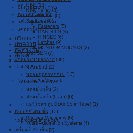
NBK
(15)
ชิ้นส่วนอุตสาหกรรม
NBK Pulley
(3)
ระบบออโตเมชั่น
Sanyo Denki
(8)
Southco
(30)
เครื่องดูดควันเชื่อม
Fasteners
(5)
แคตตาล็อก
HANDLES
(4)
HINGES
(6)
บริการ
Latches
(9)
บทความ
MONITOR MOUNTS
(2)
สมัครงาน
TAKIGEN
(7)
ติดต่อ
พัดลมระบายอากาศ
(30)
Cart /
0
฿
พัดลมยักษ์
(2)
พัดลมอุตสาหกรรม
(17)
No products in the cart.
พัดลมไอน้ำ
(2)
พัดลมไอเย็น
(2)
พัดลมไอเย็น (Evap)
(6)
Cart
แอร์โซล่า ทูบป์ (Air Solar Tube)
(1)
ระบบออโตเมชั่น
(10)
Packing Machinery
(6)
No products in the cart.
Yushi Automation Systems
(4)
เครื่องกำจัดกลิ่น
(2)