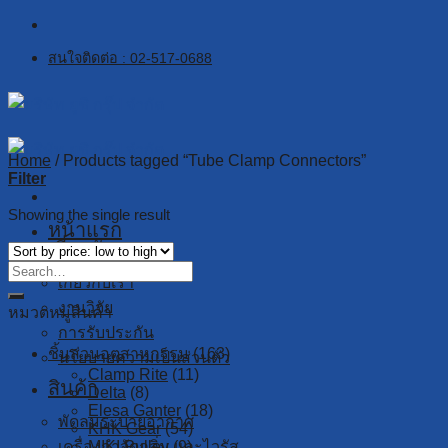
Skip
to
สนใจติดต่อ : 02-517-0688
content
Home
/
Products tagged “Tube Clamp Connectors”
Filter
Showing the single result
หน้าแรก
เกี่ยวกับเรา
เกี่ยวกับเรา
งานวิจัย
หมวดหมู่สินค้า
การรับประกัน
ชิ้นส่วนอุตสาหกรรม
(163)
นโยบายความเป็นส่วนตัว
Clamp Rite
(11)
สินค้า
Delta
(8)
Elesa Ganter
(18)
พัดลมระบายอากาศ
KHK Gear
(54)
เครื่องกำจัดกลิ่น และไวรัส
MIKI Pulley
(9)