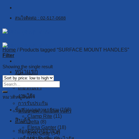
Skip
to
สนใจติดต่อ : 02-517-0688
content
Home
/
Products tagged “SURFACE MOUNT HANDLES”
Filter
Showing the single result
หน้าแรก
เกี่ยวกับเรา
เกี่ยวกับเรา
งานวิจัย
หมวดหมู่สินค้า
การรับประกัน
ชิ้นส่วนอุตสาหกรรม
(163)
นโยบายความเป็นส่วนตัว
Clamp Rite
(11)
สินค้า
Delta
(8)
Elesa Ganter
(18)
พัดลมระบายอากาศ
KHK Gear
(54)
เครื่องกำจัดกลิ่น และไวรัส
MIKI Pulley
(9)