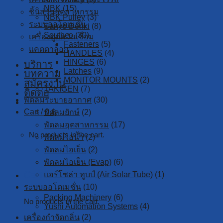
NBK
(15)
ชิ้นส่วนอุตสาหกรรม
NBK Pulley
(3)
ระบบออโตเมชั่น
Sanyo Denki
(8)
Southco
(30)
เครื่องดูดควันเชื่อม
Fasteners
(5)
แคตตาล็อก
HANDLES
(4)
HINGES
(6)
บริการ
Latches
(9)
บทความ
MONITOR MOUNTS
(2)
สมัครงาน
TAKIGEN
(7)
ติดต่อ
พัดลมระบายอากาศ
(30)
Cart /
0
฿
พัดลมยักษ์
(2)
พัดลมอุตสาหกรรม
(17)
No products in the cart.
พัดลมไอน้ำ
(2)
พัดลมไอเย็น
(2)
พัดลมไอเย็น (Evap)
(6)
Cart
แอร์โซล่า ทูบป์ (Air Solar Tube)
(1)
ระบบออโตเมชั่น
(10)
Packing Machinery
(6)
No products in the cart.
Yushi Automation Systems
(4)
เครื่องกำจัดกลิ่น
(2)