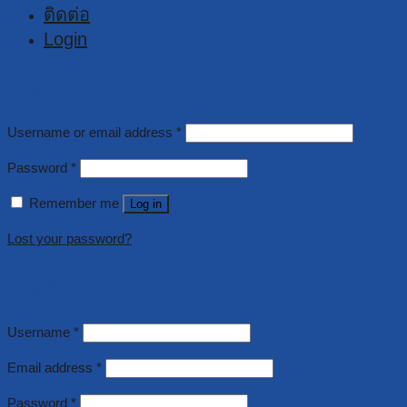
ติดต่อ
Login
Login
Username or email address
*
Password
*
Remember me
Log in
Lost your password?
Register
Username
*
Email address
*
Password
*