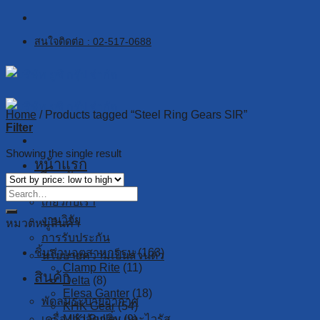
Skip
to
สนใจติดต่อ : 02-517-0688
content
Home
/
Products tagged “Steel Ring Gears SIR”
Filter
Showing the single result
หน้าแรก
เกี่ยวกับเรา
เกี่ยวกับเรา
งานวิจัย
หมวดหมู่สินค้า
การรับประกัน
ชิ้นส่วนอุตสาหกรรม
(163)
นโยบายความเป็นส่วนตัว
Clamp Rite
(11)
สินค้า
Delta
(8)
Elesa Ganter
(18)
พัดลมระบายอากาศ
KHK Gear
(54)
เครื่องกำจัดกลิ่น และไวรัส
MIKI Pulley
(9)