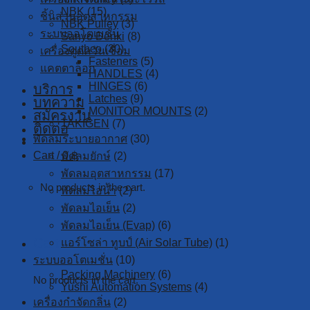
NBK
(15)
ชิ้นส่วนอุตสาหกรรม
NBK Pulley
(3)
ระบบออโตเมชั่น
Sanyo Denki
(8)
Southco
(30)
เครื่องดูดควันเชื่อม
Fasteners
(5)
แคตตาล็อก
HANDLES
(4)
HINGES
(6)
บริการ
Latches
(9)
บทความ
MONITOR MOUNTS
(2)
สมัครงาน
TAKIGEN
(7)
ติดต่อ
พัดลมระบายอากาศ
(30)
Cart /
0
฿
พัดลมยักษ์
(2)
พัดลมอุตสาหกรรม
(17)
No products in the cart.
พัดลมไอน้ำ
(2)
พัดลมไอเย็น
(2)
พัดลมไอเย็น (Evap)
(6)
Cart
แอร์โซล่า ทูบป์ (Air Solar Tube)
(1)
ระบบออโตเมชั่น
(10)
Packing Machinery
(6)
No products in the cart.
Yushi Automation Systems
(4)
เครื่องกำจัดกลิ่น
(2)