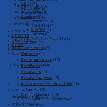
NBK
(15)
ชิ้นส่วนอุตสาหกรรม
NBK Pulley
(3)
ระบบออโตเมชั่น
Sanyo Denki
(8)
Southco
(30)
เครื่องดูดควันเชื่อม
Fasteners
(5)
แคตตาล็อก
HANDLES
(4)
HINGES
(6)
บริการ
Latches
(9)
บทความ
MONITOR MOUNTS
(2)
สมัครงาน
TAKIGEN
(7)
ติดต่อ
พัดลมระบายอากาศ
(30)
Cart /
0
฿
พัดลมยักษ์
(2)
พัดลมอุตสาหกรรม
(17)
No products in the cart.
พัดลมไอน้ำ
(2)
พัดลมไอเย็น
(2)
พัดลมไอเย็น (Evap)
(6)
Cart
แอร์โซล่า ทูบป์ (Air Solar Tube)
(1)
ระบบออโตเมชั่น
(10)
Packing Machinery
(6)
No products in the cart.
Yushi Automation Systems
(4)
เครื่องกำจัดกลิ่น
(2)