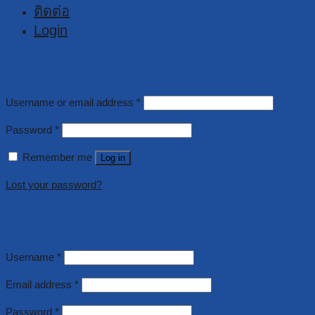
ติดต่อ
Login
Login
Username or email address
*
Password
*
Remember me
Log in
Lost your password?
Register
Username
*
Email address
*
Password
*