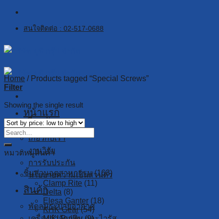
Skip
to
สนใจติดต่อ : 02-517-0688
content
Home
/
Products tagged “Special Screws”
Filter
Showing the single result
หน้าแรก
เกี่ยวกับเรา
เกี่ยวกับเรา
งานวิจัย
หมวดหมู่สินค้า
การรับประกัน
ชิ้นส่วนอุตสาหกรรม
(163)
นโยบายความเป็นส่วนตัว
Clamp Rite
(11)
สินค้า
Delta
(8)
Elesa Ganter
(18)
พัดลมระบายอากาศ
KHK Gear
(54)
เครื่องกำจัดกลิ่น และไวรัส
MIKI Pulley
(9)