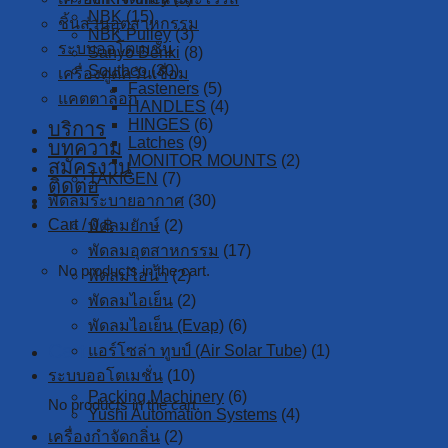
NBK
(15)
ชิ้นส่วนอุตสาหกรรม
NBK Pulley
(3)
ระบบออโตเมชั่น
Sanyo Denki
(8)
Southco
(30)
เครื่องดูดควันเชื่อม
Fasteners
(5)
แคตตาล็อก
HANDLES
(4)
HINGES
(6)
บริการ
Latches
(9)
บทความ
MONITOR MOUNTS
(2)
สมัครงาน
TAKIGEN
(7)
ติดต่อ
พัดลมระบายอากาศ
(30)
Cart /
0
฿
พัดลมยักษ์
(2)
พัดลมอุตสาหกรรม
(17)
No products in the cart.
พัดลมไอน้ำ
(2)
พัดลมไอเย็น
(2)
พัดลมไอเย็น (Evap)
(6)
Cart
แอร์โซล่า ทูบป์ (Air Solar Tube)
(1)
ระบบออโตเมชั่น
(10)
Packing Machinery
(6)
No products in the cart.
Yushi Automation Systems
(4)
เครื่องกำจัดกลิ่น
(2)