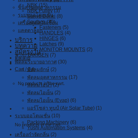
NBK
(15)
ชิ้นส่วนอุตสาหกรรม
NBK Pulley
(3)
ระบบออโตเมชั่น
Sanyo Denki
(8)
Southco
(30)
เครื่องดูดควันเชื่อม
Fasteners
(5)
แคตตาล็อก
HANDLES
(4)
HINGES
(6)
บริการ
Latches
(9)
บทความ
MONITOR MOUNTS
(2)
สมัครงาน
TAKIGEN
(7)
ติดต่อ
พัดลมระบายอากาศ
(30)
Cart /
0
฿
พัดลมยักษ์
(2)
พัดลมอุตสาหกรรม
(17)
No products in the cart.
พัดลมไอน้ำ
(2)
พัดลมไอเย็น
(2)
พัดลมไอเย็น (Evap)
(6)
Cart
แอร์โซล่า ทูบป์ (Air Solar Tube)
(1)
ระบบออโตเมชั่น
(10)
Packing Machinery
(6)
No products in the cart.
Yushi Automation Systems
(4)
เครื่องกำจัดกลิ่น
(2)