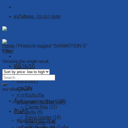
Skip
to
สนใจติดต่อ : 02-517-0688
content
Home
/
Products tagged “SANMOTION S”
Filter
Showing the single result
หน้าแรก
เกี่ยวกับเรา
เกี่ยวกับเรา
งานวิจัย
หมวดหมู่สินค้า
การรับประกัน
ชิ้นส่วนอุตสาหกรรม
(163)
นโยบายความเป็นส่วนตัว
Clamp Rite
(11)
สินค้า
Delta
(8)
Elesa Ganter
(18)
พัดลมระบายอากาศ
KHK Gear
(54)
เครื่องกำจัดกลิ่น และไวรัส
MIKI Pulley
(9)