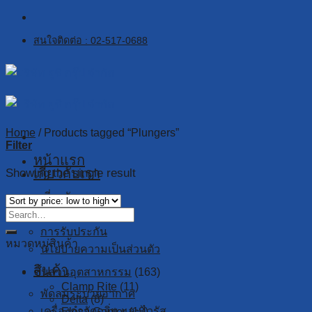
Skip
to
สนใจติดต่อ : 02-517-0688
content
Home
/
Products tagged “Plungers”
Filter
หน้าแรก
เกี่ยวกับเรา
Showing the single result
เกี่ยวกับเรา
งานวิจัย
การรับประกัน
หมวดหมู่สินค้า
นโยบายความเป็นส่วนตัว
สินค้า
ชิ้นส่วนอุตสาหกรรม
(163)
Clamp Rite
(11)
พัดลมระบายอากาศ
Delta
(8)
เครื่องกำจัดกลิ่น และไวรัส
Elesa Ganter
(18)