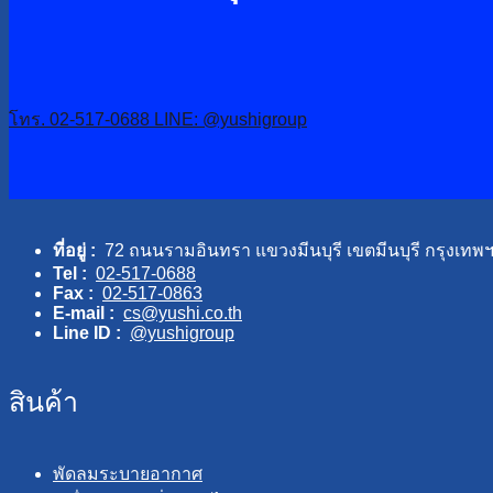
โทร. 02-517-0688
LINE: @yushigroup
ที่อยู่ :
72 ถนนรามอินทรา แขวงมีนบุรี เขตมีนบุรี กรุงเทพ
Tel :
02-517-0688
Fax :
02-517-0863
E-mail :
cs@yushi.co.th
Line ID :
@yushigroup
สินค้า
พัดลมระบายอากาศ