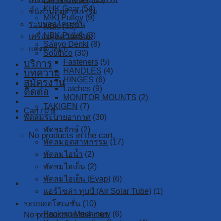
KHK Gear
(54)
ชิ้นส่วนอุตสาหกรรม
MIKI Pulley
(9)
ระบบออโตเมชั่น
NBK
(15)
NBK Pulley
(3)
เครื่องดูดควันเชื่อม
Sanyo Denki
(8)
แคตตาล็อก
Southco
(30)
Fasteners
(5)
บริการ
HANDLES
(4)
บทความ
HINGES
(6)
สมัครงาน
Latches
(9)
ติดต่อ
MONITOR MOUNTS
(2)
TAKIGEN
(7)
Cart /
0
฿
พัดลมระบายอากาศ
(30)
พัดลมยักษ์
(2)
No products in the cart.
พัดลมอุตสาหกรรม
(17)
พัดลมไอน้ำ
(2)
พัดลมไอเย็น
(2)
พัดลมไอเย็น (Evap)
(6)
Cart
แอร์โซล่า ทูบป์ (Air Solar Tube)
(1)
ระบบออโตเมชั่น
(10)
Packing Machinery
(6)
No products in the cart.