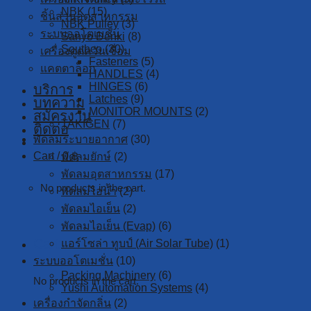
NBK
(15)
ชิ้นส่วนอุตสาหกรรม
NBK Pulley
(3)
ระบบออโตเมชั่น
Sanyo Denki
(8)
Southco
(30)
เครื่องดูดควันเชื่อม
Fasteners
(5)
แคตตาล็อก
HANDLES
(4)
HINGES
(6)
บริการ
Latches
(9)
บทความ
MONITOR MOUNTS
(2)
สมัครงาน
TAKIGEN
(7)
ติดต่อ
พัดลมระบายอากาศ
(30)
Cart /
0
฿
พัดลมยักษ์
(2)
พัดลมอุตสาหกรรม
(17)
No products in the cart.
พัดลมไอน้ำ
(2)
พัดลมไอเย็น
(2)
พัดลมไอเย็น (Evap)
(6)
Cart
แอร์โซล่า ทูบป์ (Air Solar Tube)
(1)
ระบบออโตเมชั่น
(10)
Packing Machinery
(6)
No products in the cart.
Yushi Automation Systems
(4)
เครื่องกำจัดกลิ่น
(2)