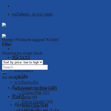
Skip
to
สนใจติดต่อ : 02-517-0688
content
Home
/
Products tagged “Knobs”
Filter
Showing the single result
หน้าแรก
เกี่ยวกับเรา
เกี่ยวกับเรา
งานวิจัย
หมวดหมู่สินค้า
การรับประกัน
ชิ้นส่วนอุตสาหกรรม
(163)
นโยบายความเป็นส่วนตัว
Clamp Rite
(11)
สินค้า
Delta
(8)
Elesa Ganter
(18)
พัดลมระบายอากาศ
KHK Gear
(54)
เครื่องกำจัดกลิ่น และไวรัส
MIKI Pulley
(9)