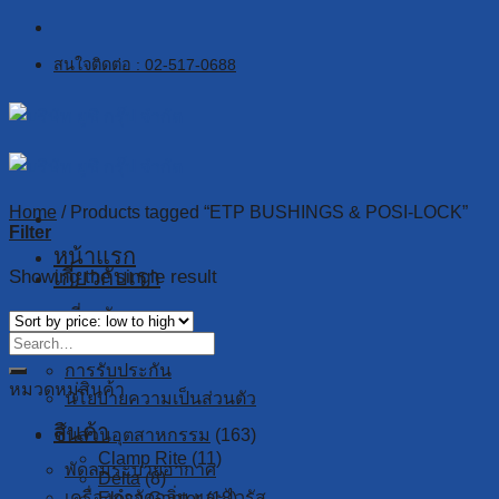
Skip
to
สนใจติดต่อ : 02-517-0688
content
Home
/
Products tagged “ETP BUSHINGS & POSI-LOCK”
Filter
หน้าแรก
เกี่ยวกับเรา
Showing the single result
เกี่ยวกับเรา
งานวิจัย
การรับประกัน
หมวดหมู่สินค้า
นโยบายความเป็นส่วนตัว
สินค้า
ชิ้นส่วนอุตสาหกรรม
(163)
Clamp Rite
(11)
พัดลมระบายอากาศ
Delta
(8)
เครื่องกำจัดกลิ่น และไวรัส
Elesa Ganter
(18)