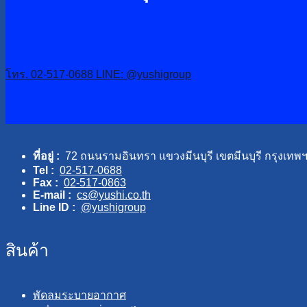
โทร. 02-517-0688
LINE: @yushigroup
ที่อยู่ :
72 ถนนรามอินทรา แขวงมีนบุรี เขตมีนบุรี กรุงเทพ
Tel :
02-517-0688
Fax :
02-517-0863
E-mail :
cs@yushi.co.th
Line ID :
@yushigroup
สินค้า
พัดลมระบายอากาศ