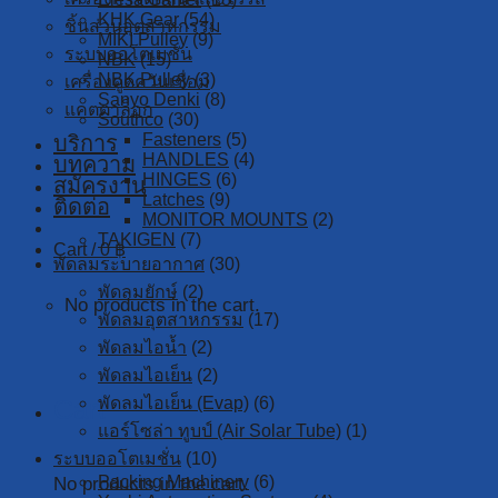
KHK Gear
(54)
ชิ้นส่วนอุตสาหกรรม
MIKI Pulley
(9)
ระบบออโตเมชั่น
NBK
(15)
NBK Pulley
(3)
เครื่องดูดควันเชื่อม
Sanyo Denki
(8)
แคตตาล็อก
Southco
(30)
Fasteners
(5)
บริการ
HANDLES
(4)
บทความ
HINGES
(6)
สมัครงาน
Latches
(9)
ติดต่อ
MONITOR MOUNTS
(2)
TAKIGEN
(7)
Cart /
0
฿
พัดลมระบายอากาศ
(30)
พัดลมยักษ์
(2)
No products in the cart.
พัดลมอุตสาหกรรม
(17)
พัดลมไอน้ำ
(2)
พัดลมไอเย็น
(2)
พัดลมไอเย็น (Evap)
(6)
Cart
แอร์โซล่า ทูบป์ (Air Solar Tube)
(1)
ระบบออโตเมชั่น
(10)
Packing Machinery
(6)
No products in the cart.