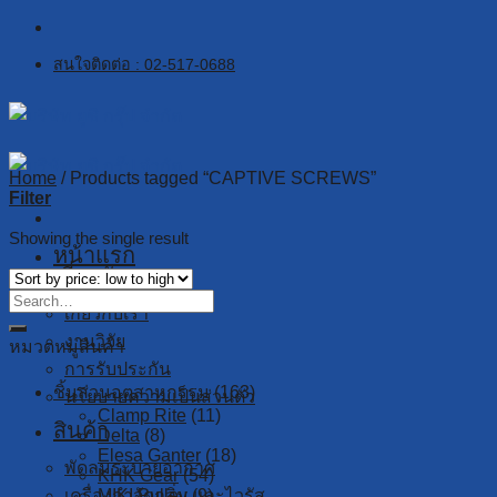
Skip
to
สนใจติดต่อ : 02-517-0688
content
Home
/
Products tagged “CAPTIVE SCREWS”
Filter
Showing the single result
หน้าแรก
เกี่ยวกับเรา
เกี่ยวกับเรา
งานวิจัย
หมวดหมู่สินค้า
การรับประกัน
ชิ้นส่วนอุตสาหกรรม
(163)
นโยบายความเป็นส่วนตัว
Clamp Rite
(11)
สินค้า
Delta
(8)
Elesa Ganter
(18)
พัดลมระบายอากาศ
KHK Gear
(54)
เครื่องกำจัดกลิ่น และไวรัส
MIKI Pulley
(9)