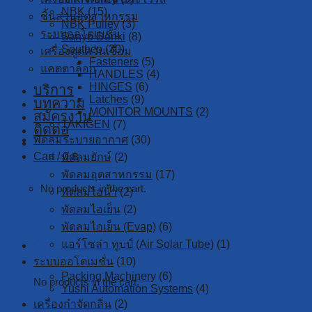
NBK
(15)
ชิ้นส่วนอุตสาหกรรม
NBK Pulley
(3)
ระบบออโตเมชั่น
Sanyo Denki
(8)
Southco
(30)
เครื่องดูดควันเชื่อม
Fasteners
(5)
แคตตาล็อก
HANDLES
(4)
HINGES
(6)
บริการ
Latches
(9)
บทความ
MONITOR MOUNTS
(2)
สมัครงาน
TAKIGEN
(7)
ติดต่อ
พัดลมระบายอากาศ
(30)
Cart /
0
฿
พัดลมยักษ์
(2)
พัดลมอุตสาหกรรม
(17)
No products in the cart.
พัดลมไอน้ำ
(2)
พัดลมไอเย็น
(2)
พัดลมไอเย็น (Evap)
(6)
Cart
แอร์โซล่า ทูบป์ (Air Solar Tube)
(1)
ระบบออโตเมชั่น
(10)
Packing Machinery
(6)
No products in the cart.
Yushi Automation Systems
(4)
เครื่องกำจัดกลิ่น
(2)