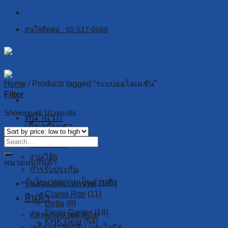
Skip
to
สนใจติดต่อ : 02-517-0688
content
Home
/
Products tagged “ระบบออโตเมชั่น”
Filter
Showing all 10 results
หน้าแรก
เกี่ยวกับเรา
เกี่ยวกับเรา
งานวิจัย
หมวดหมู่สินค้า
การรับประกัน
นโยบายความเป็นส่วนตัว
ชิ้นส่วนอุตสาหกรรม
(163)
Clamp Rite
(11)
สินค้า
Delta
(8)
Elesa Ganter
(18)
พัดลมระบายอากาศ
KHK Gear
(54)
เครื่องกำจัดกลิ่น และไวรัส