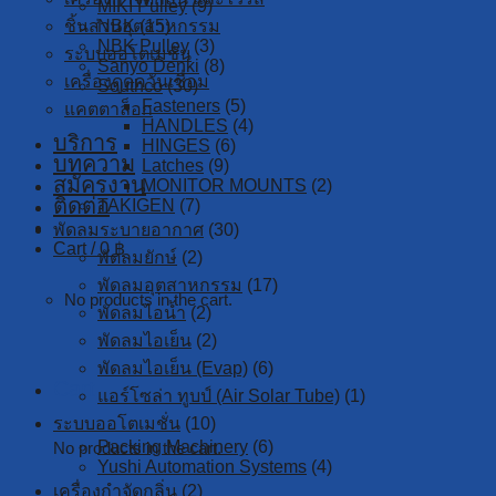
MIKI Pulley
(9)
ชิ้นส่วนอุตสาหกรรม
NBK
(15)
NBK Pulley
(3)
ระบบออโตเมชั่น
Sanyo Denki
(8)
เครื่องดูดควันเชื่อม
Southco
(30)
Fasteners
(5)
แคตตาล็อก
HANDLES
(4)
บริการ
HINGES
(6)
บทความ
Latches
(9)
สมัครงาน
MONITOR MOUNTS
(2)
ติดต่อ
TAKIGEN
(7)
พัดลมระบายอากาศ
(30)
Cart /
0
฿
พัดลมยักษ์
(2)
พัดลมอุตสาหกรรม
(17)
No products in the cart.
พัดลมไอน้ำ
(2)
พัดลมไอเย็น
(2)
พัดลมไอเย็น (Evap)
(6)
Cart
แอร์โซล่า ทูบป์ (Air Solar Tube)
(1)
ระบบออโตเมชั่น
(10)
Packing Machinery
(6)
No products in the cart.
Yushi Automation Systems
(4)
เครื่องกำจัดกลิ่น
(2)