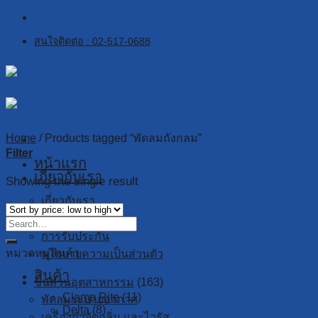
Skip
to
สนใจติดต่อ : 02-517-0688
content
Home
/
Products tagged “พัดลมถังกลม”
Filter
หน้าแรก
เกี่ยวกับเรา
Showing the single result
เกี่ยวกับเรา
งานวิจัย
การรับประกัน
หมวดหมู่สินค้า
นโยบายความเป็นส่วนตัว
สินค้า
ชิ้นส่วนอุตสาหกรรม
(163)
Clamp Rite
(11)
พัดลมระบายอากาศ
Delta
(8)
เครื่องกำจัดกลิ่น และไวรัส