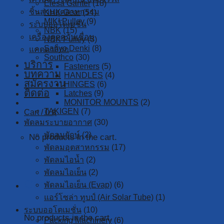
Elesa Ganter
(18)
ชิ้นส่วนอุตสาหกรรม
KHK Gear
(54)
MIKI Pulley
(9)
ระบบออโตเมชั่น
NBK
(15)
เครื่องดูดควันเชื่อม
NBK Pulley
(3)
Sanyo Denki
(8)
แคตตาล็อก
Southco
(30)
บริการ
Fasteners
(5)
บทความ
HANDLES
(4)
สมัครงาน
HINGES
(6)
ติดต่อ
Latches
(9)
MONITOR MOUNTS
(2)
TAKIGEN
(7)
Cart /
0
฿
พัดลมระบายอากาศ
(30)
พัดลมยักษ์
(2)
No products in the cart.
พัดลมอุตสาหกรรม
(17)
พัดลมไอน้ำ
(2)
พัดลมไอเย็น
(2)
Cart
พัดลมไอเย็น (Evap)
(6)
แอร์โซล่า ทูบป์ (Air Solar Tube)
(1)
ระบบออโตเมชั่น
(10)
No products in the cart.
Packing Machinery
(6)