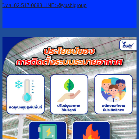
โทร. 02-517-0688
LINE: @yushigroup