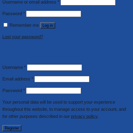
Username or email address
*
Password
*
Remember me
Log in
Lost your password?
Register
Username
*
Email address
*
Password
*
Your personal data will be used to support your experience
throughout this website, to manage access to your account, and
for other purposes described in our
privacy policy
.
Register