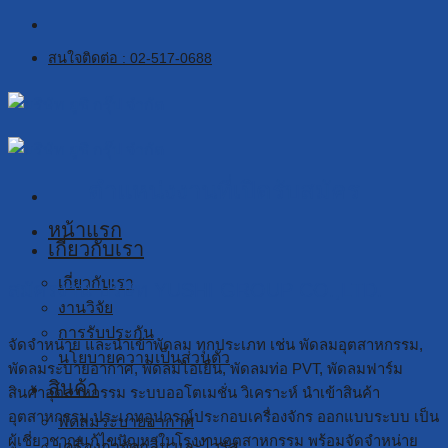
Skip
to
สนใจติดต่อ : 02-517-0688
content
ตำแหน่งงานที่เปิดรับสมัคร
หน้าแรก
เกี่ยวกับเรา
เกี่ยวกับเรา
สมัครงาน บริษัท YUSHI GROUP CO.,LTD.
งานวิจัย
การรับประกัน
จัดจำหน่าย และนำเข้าพัดลม ทุกประเภท เช่น พัดลมอุตสาหกรรม,
นโยบายความเป็นส่วนตัว
พัดลมระบายอากาศ, พัดลมไอเย็น, พัดลมท่อ PVT, พัดลมฟาร์ม
สินค้า
สินค้าอุตสาหกรรม ระบบออโตเมชั่น วิเคราะห์ นำเข้าสินค้า
อุตสาหกรรม ประเภทอุปกรณ์ประกอบเครื่องจักร ออกแบบระบบ เป็น
พัดลมระบายอากาศ
ผู้เชี่ยวชาญแก้ไขปัญหาในโรงงานอุตสาหกรรม พร้อมจัดจำหน่าย
เครื่องกำจัดกลิ่น และไวรัส