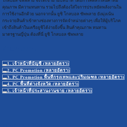
โกลบอล ซัพพลาย จึงได้เข้ามามีบทบาท โดยการคัดสรรสินค้าที่มี
คุณภาพ มีความทนทาน รวมไปถึงต้องใส่ใจการประหยัดพลังงานใน
การใช้งานอีกด้วย นอกจากนั้น ยูชิ โกลบอล ซัพพลาย ยังมุ่งเน้น
กระจายสินค้าเข้าทางช่องทางการจัดจำหน่ายต่างๆ เพื่อให้ผู้บริโภค
เข้าถึงสินค้าในเครือยูชิได้ง่ายยิ่งขึ้น สินค้าคุณภาพ ทนทาน
มาตรฐานญี่ปุ่น ต้องที่นี่ ยูชิ โกลบอล ซัพพลาย
ตำแหน่งงาน
1. เจ้าหน้าที่บัญชี (หลายอัตรา)
2. PC Promotion (หลายอัตรา)
3. PC Promotion พื้นที่กรุงเทพและปริมณฑล (หลายอัตรา)
4. PC พื้นที่ต่างจังหวัด (หลายอัตรา)
5. เจ้าหน้าที่ประสานงานขาย (หลายอัตรา)
สมัครงาน บริษัท YUSHI LOGISTIC CO.,LTD.