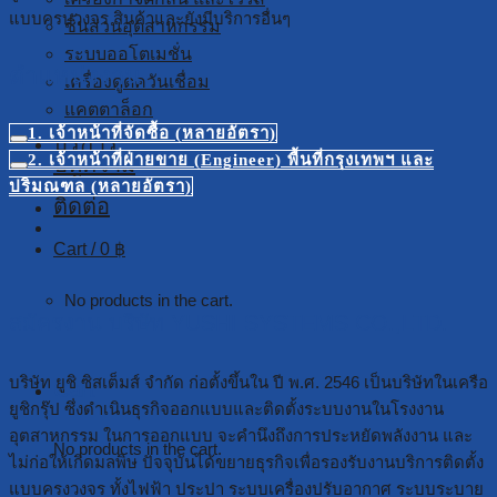
แบบครบวงจร สินค้าและยังมีบริการอื่นๆ
ชิ้นส่วนอุตสาหกรรม
ระบบออโตเมชั่น
ตำแหน่งงาน
เครื่องดูดควันเชื่อม
แคตตาล็อก
1. เจ้าหน้าที่จัดซื้อ (หลายอัตรา)
บริการ
2. เจ้าหน้าที่ฝ่ายขาย (Engineer) พื้นที่กรุงเทพฯ และ
บทความ
สมัครงาน
ปริมณฑล (หลายอัตรา)
ติดต่อ
Cart /
0
฿
No products in the cart.
สมัครงาน บริษัท YUSHI SYSTEMS CO.,LTD.
บริษัท ยูชิ ซิสเต็มส์ จำกัด ก่อตั้งขึ้นใน ปี พ.ศ. 2546 เป็นบริษัทในเครือ
Cart
ยูชิกรุ๊ป ซึ่งดำเนินธุรกิจออกแบบและติดตั้งระบบงานในโรงงาน
อุตสาหกรรม ในการออกแบบ จะคำนึงถึงการประหยัดพลังงาน และ
No products in the cart.
ไม่ก่อให้เกิดมลพิษ ปัจจุบันได้ขยายธุรกิจเพื่อรองรับงานบริการติดตั้ง
แบบครงวงจร ทั้งไฟฟ้า ประปา ระบบเครื่องปรับอากาศ ระบบระบาย