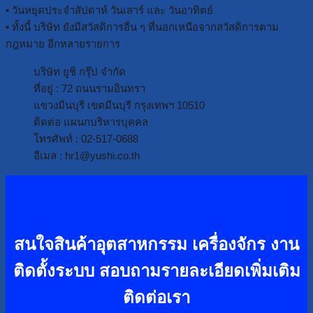
• วันหยุดประจำสัปดาห์ วันเสาร์ และ วันอาทิตย์
• ทั้งนี้ บริษัท ยังมีสวัสดิการอื่น ๆ ที่นอกเหนือจากสวัสดิการตาม
กฎหมาย อีกหลายรายการ
บริษัท ยูชิ กรุ๊ป จำกัด
ที่อยู่ : 72 ถนนรามอินทรา
แขวงมีนบุรี เขตมีนบุรี กรุงเทพฯ 10510
ติดต่อ แผนกบริหารบุคคล
โทรศัพท์ : 02-517-0688
อีเมล : hr1@yushi.co.th
สนใจสินค้าอุตสาหกรรม เครื่องจักร งาน
ติดตั้งระบบ
สอบถามรายละเอียดเพิ่มเติม
ติดต่อเรา